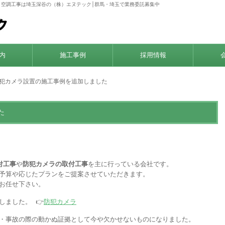
・空調工事は埼玉深谷の（株）エヌテック│群馬・埼玉で業務委託募集中
内
施工事例
採用情報
防犯カメラ設置の施工事例を追加しました
た
付工事
や
防犯カメラの取付工事
を主に行っている会社です。
予算や応じたプランをご提案させていただきます。
お任せ下さい。
しました。 👉
防犯カメラ
・事故の際の動かぬ証拠として今や欠かせないものになりました。